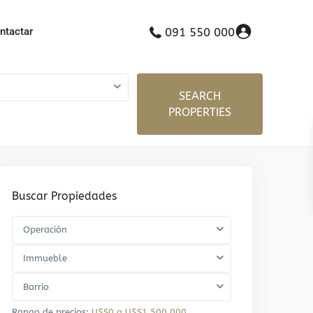
ntactar
091 550 000
SEARCH
PROPERTIES
Buscar Propiedades
Operación
Immueble
Barrio
Rango de precios:
U$S0 a U$S1.500.000