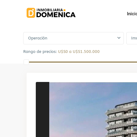
Inici
Advanced Search
Operación
Im
Rango de precios:
U$S0 a U$S1.500.000