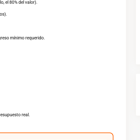
, el 80% del valor).
os).
ngreso mínimo requerido.
resupuesto real.