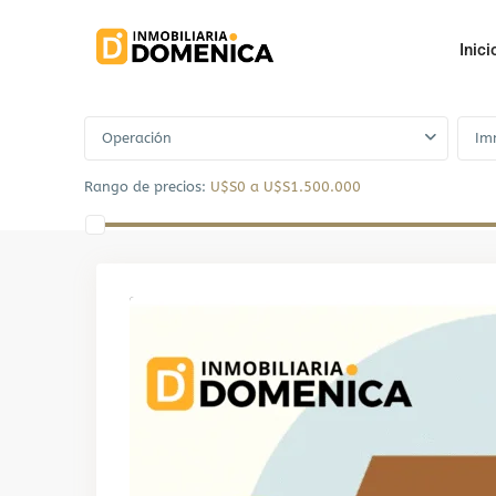
Inici
Advanced Search
Operación
Im
Rango de precios:
U$S0 a U$S1.500.000