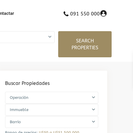
ntactar
091 550 000
SEARCH
PROPERTIES
Buscar Propiedades
Operación
Immueble
Barrio
Rango de precios:
U$S0 a U$S1.500.000