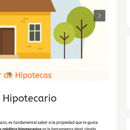
Next
 Hipotecario
zo, es fundamental saber si la propiedad que te gusta
 créditos hipotecarios
es la herramienta ideal: rápida,