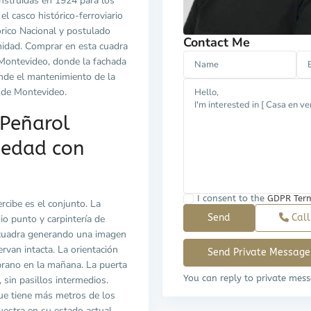
nstruidas en 1924 para los
el casco histórico-ferroviario
rico Nacional y postulado
Contact Me
dad. Comprar en esta cuadra
 Montevideo, donde la fachada
nde el mantenimiento de la
a de Montevideo.
 Peñarol
iedad con
I consent to the
GDPR Ter
ercibe es el conjunto. La
Cal
o punto y carpintería de
la cuadra generando una imagen
van intacta. La orientación
mprano en la mañana. La puerta
You can reply to private mess
 sin pasillos intermedios.
ue tiene más metros de los
estra en su estado actual.