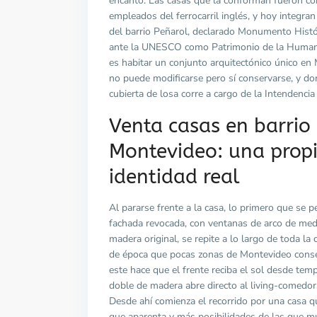
encanto. Las casas que la conforman fueron co
empleados del ferrocarril inglés, y hoy integran 
del barrio Peñarol, declarado Monumento Histó
ante la UNESCO como Patrimonio de la Humani
es habitar un conjunto arquitectónico único en
no puede modificarse pero sí conservarse, y do
cubierta de losa corre a cargo de la Intendenci
Venta casas en barrio
Montevideo: una prop
identidad real
Al pararse frente a la casa, lo primero que se p
fachada revocada, con ventanas de arco de medi
madera original, se repite a lo largo de toda 
de época que pocas zonas de Montevideo conser
este hace que el frente reciba el sol desde te
doble de madera abre directo al living-comedor,
Desde ahí comienza el recorrido por una casa q
que aparenta y más posibilidades de las que mu