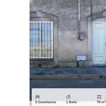
2
5 Dormitorios
1 Baño
70 m