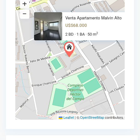
Venta Apartamento Malvin Alto
U$S68.000
2
2 BD
1 BA
50 m
·
·
Leaflet
|
©
OpenStreetMap
contributors