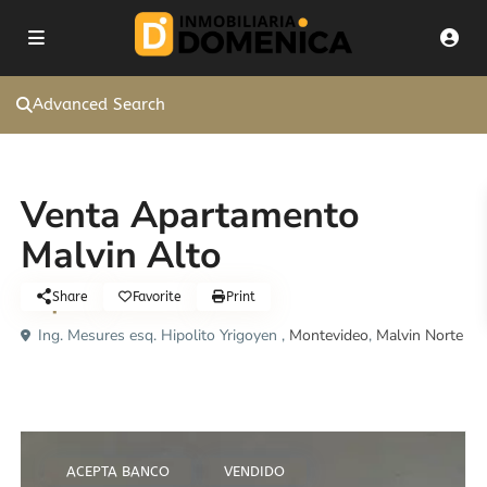
Advanced Search
Venta
Venta Apartamento
Malvin Alto
U$S68.000
Share
Favorite
Print
Ing. Mesures esq. Hipolito Yrigoyen ,
Montevideo
,
Malvin Norte
ACEPTA BANCO
VENDIDO