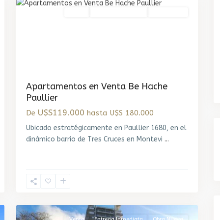
Venta
Entrega Inmediata
Obra Nueva
Apartamentos en Venta Be Hache
Paullier
U$S119.000
De
hasta U$S 180.000
Ubicado estratégicamente en Paullier 1680, en el
dinámico barrio de Tres Cruces en Montevi
...
Malvin
,
9
Montevideo
Venta
Entrega Inmediata
Obra Nueva