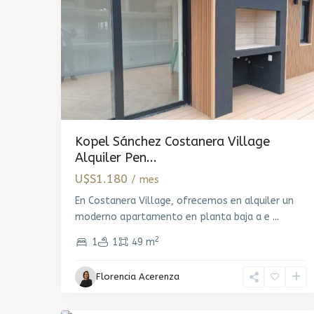
Kopel Sánchez Costanera Village
Alquiler Pen...
U$S1.180
/ mes
En Costanera Village, ofrecemos en alquiler un
moderno apartamento en planta baja a e
...
2
1
1
49 m
Tres
Florencia Acerenza
Cruces
,
2
Montevideo