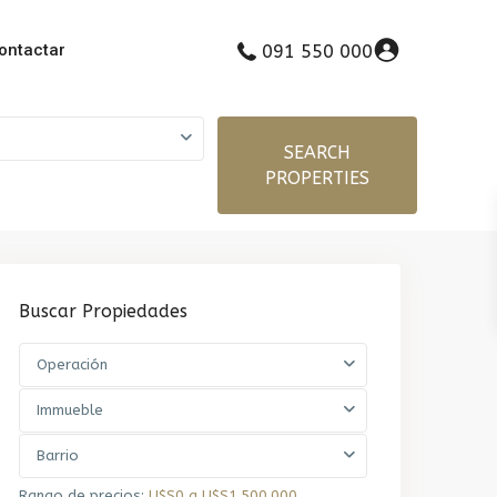
ontactar
091 550 000
SEARCH
PROPERTIES
Buscar Propiedades
Operación
Immueble
Barrio
Rango de precios:
U$S0 a U$S1.500.000