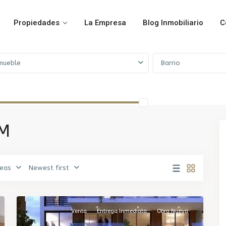
Propiedades
La Empresa
Blog Inmobiliario
C
mueble
Barrio
UM
eas
Newest first
Pocitos
,
13
Montevideo
Venta
Entrega Inmediata
Obra Nueva