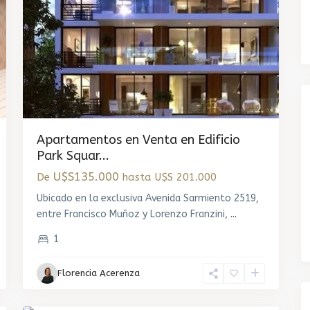
Apartamentos en Venta en Edificio
Park Squar...
U$S135.000
De
hasta U$S 201.000
Ubicado en la exclusiva Avenida Sarmiento 2519,
entre Francisco Muñoz y Lorenzo Franzini,
...
1
Tres
Florencia Acerenza
Cruces
,
10
Montevideo