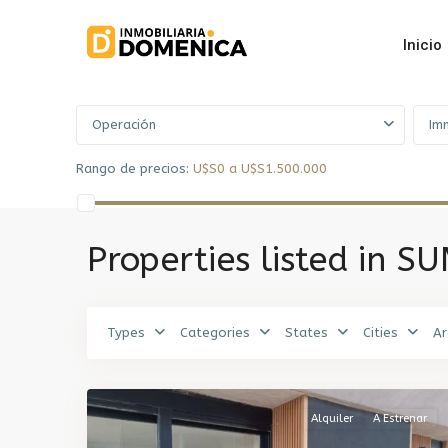
Inicio
Advanced Search
Operación
Im
Rango de precios:
U$S0 a U$S1.500.000
Barra
de
Properties listed in S
Carrasco
,
Carrasco
,
Ciudad
de
Types
Categories
States
Cities
Ar
la
11
Costa
Alquiler
A Estrenar