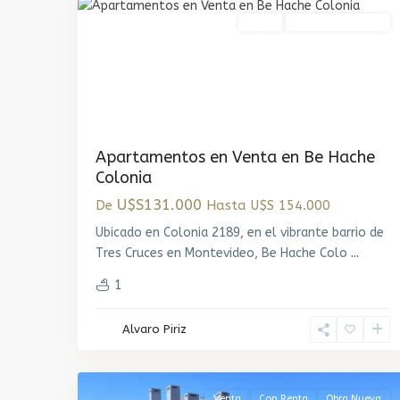
Venta
Entrega Inmediata
Apartamentos en Venta en Be Hache
Colonia
U$S131.000
De
Hasta U$S 154.000
Ubicado en Colonia 2189, en el vibrante barrio de
Tres Cruces en Montevideo, Be Hache Colo
...
1
Alvaro Piriz
Carrasco
,
7
Montevideo
Venta
Con Renta
Obra Nueva