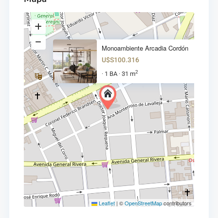
Monoambiente Arcadia Cordón
U$S100.316
2
1 BA
31 m
·
·
Leaflet
|
©
OpenStreetMap
contributors