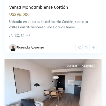
Venta Monoambiente Cordón
U$S96.000
Ubicado en el corazón del barrio Cordón, sobre la
calle Constituyenteesquina Barrios Amori
...
2
1
31 m
Florencia Acerenza
Cordón
,
Montevideo
Alquiler
A Estrenar