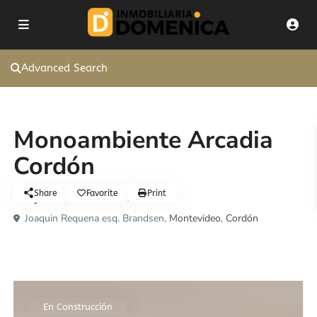
Advanced Search
Apartamento
Monoambiente Arcadia
Cordón
U$S100.316
Share
Favorite
Print
Joaquin Requena esq. Brandsen,
Montevideo
,
Cordón
En Construcción