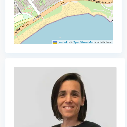
Leaflet
|
©
OpenStreetMap
contributors