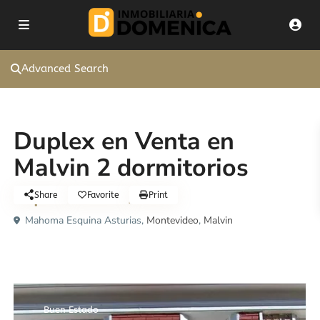
Advanced Search
Venta
Duplex
Duplex en Venta en
Malvin 2 dormitorios
U$S345.000
Share
Favorite
Print
Mahoma Esquina Asturias,
Montevideo
,
Malvin
Buen Estado