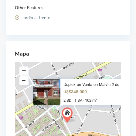
Other Features
Jardin al frente
Mapa
Duplex en Venta en Malvin 2 do
U$S345.000
2
2 BD
1 BA
102 m
·
·