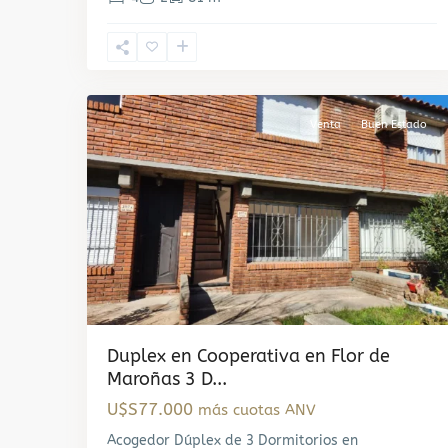
Flor
de
Maroñas
,
3
Montevideo
Venta
Buen Estado
Duplex en Cooperativa en Flor de
Maroñas 3 D...
U$S77.000
más cuotas ANV
Acogedor Dúplex de 3 Dormitorios en