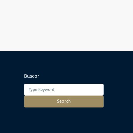
Buscar
Search
for:
Search