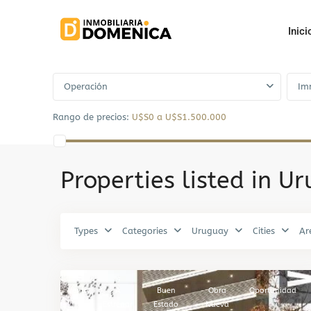
Inici
Advanced Search
Operación
Im
Rango de precios:
U$S0 a U$S1.500.000
Properties listed in U
Types
Categories
Uruguay
Cities
Ar
Centro
,
4
Montevideo
Venta
A
Buen
Obra
Oportunidad
Estrenar
Estado
Nueva