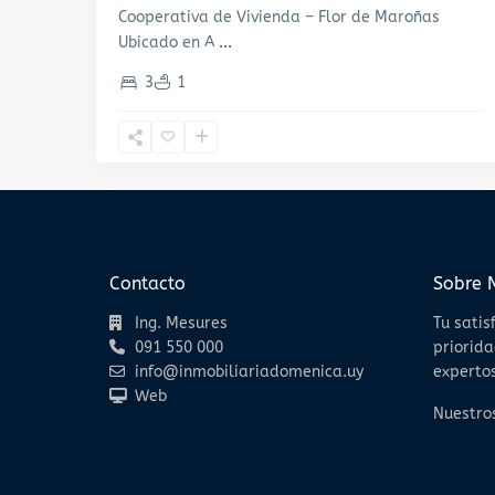
Cooperativa de Vivienda – Flor de Maroñas
Ubicado en A
...
3
1
Contacto
Sobre 
Ing. Mesures
Tu satis
091 550 000
priorida
info@inmobiliariadomenica.uy
expertos
Web
Nuestros