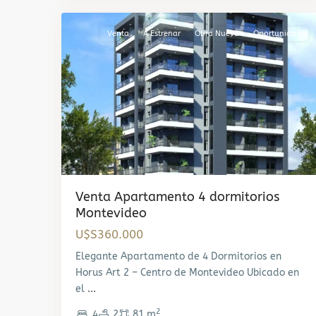
Venta
A Estrenar
Obra Nueva
Oportunidad
Venta Apartamento 4 dormitorios
Montevideo
U$S360.000
Elegante Apartamento de 4 Dormitorios en
Horus Art 2 – Centro de Montevideo Ubicado en
el
...
2
4
2
81 m