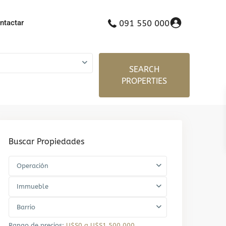
ntactar
091 550 000
SEARCH
PROPERTIES
Buscar Propiedades
Operación
Immueble
Barrio
Rango de precios:
U$S0 a U$S1.500.000