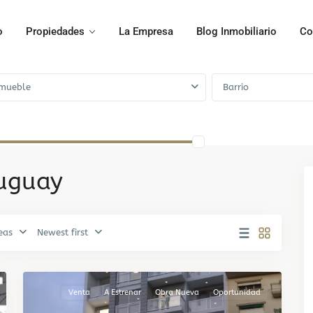
o
Propiedades
La Empresa
Blog Inmobiliario
Co
mueble
Barrio
ruguay
eas
Newest first
Centro
,
6
Montevideo
Venta
A Estrenar
Obra Nueva
Oportunidad