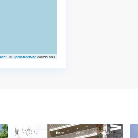
aflet
|
©
OpenStreetMap
contributors
Centro
,
4
Montevideo
6
Venta
A
Buen
Obra
Oportunidad