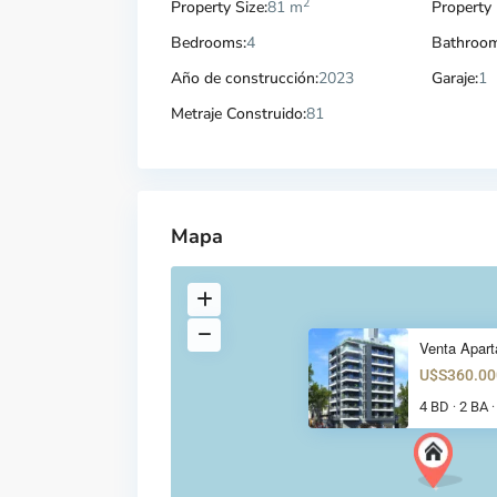
2
Property Size:
81 m
Property 
Bedrooms:
4
Bathroom
Año de construcción:
2023
Garaje:
1
Metraje Construido:
81
Mapa
Venta Apart
U$S360.00
4 BD
2 BA
·
·