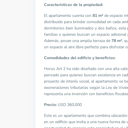
Características de la propiedad:
El apartamento cuenta con
81 m²
de espacio in
distribuido para brindar comodidad en cada am
dormitorios bien iluminados y dos baños, esta 
familias o quienes buscan un espacio adicional p
Además, posee una amplia terraza de
78 m²
, q
un espacio al aire libre perfecto para disfrutar 
Comodidades del edificio y beneficios:
Horus Art 2 ha sido diseñado con una alta cali
pensado para quienes buscan excelencia en cada
proyecto de interés social, el apartamento se b
exoneraciones tributarias según la Ley de Vivie
representa una inversión con beneficios fiscales
Precio:
USD 360,000
Este es un apartamento que combina ubicación e
en un edificio que invita a una nueva forma de vi