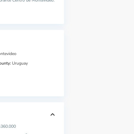
ibrante Centro de Montevideo.
ntevideo
ounty:
Uruguay
360.000