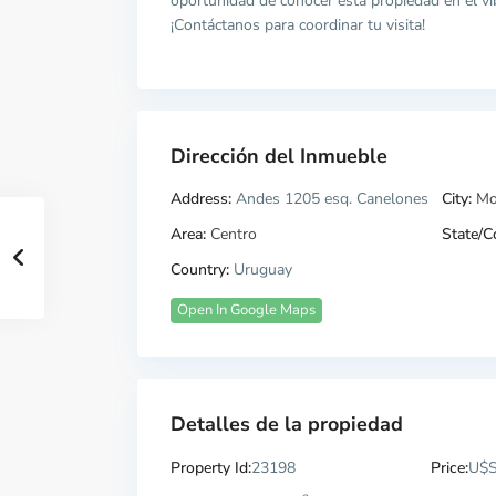
oportunidad de conocer esta propiedad en el v
¡Contáctanos para coordinar tu visita!
Dirección del Inmueble
Address:
Andes 1205 esq. Canelones
City:
Mo
Area:
Centro
State/C
Country:
Uruguay
Open In Google Maps
Detalles de la propiedad
Property Id:
23198
Price:
U$S