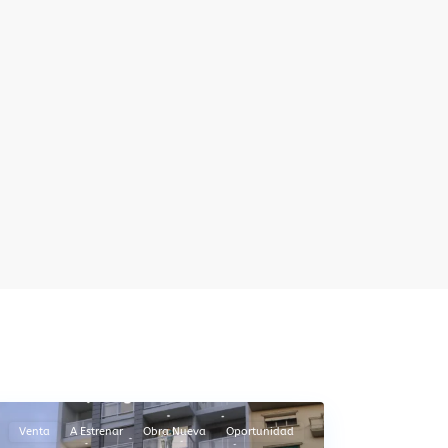
Centro
,
Montevideo
Venta
A Estrenar
Obra Nueva
Oportunidad