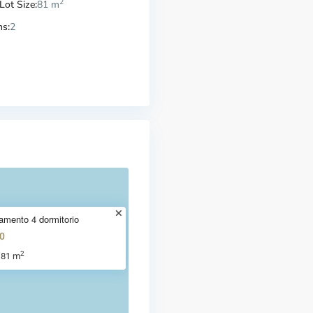
2
Lot Size:
81 m
s:
2
amento 4 dormitorio
0
2
81 m