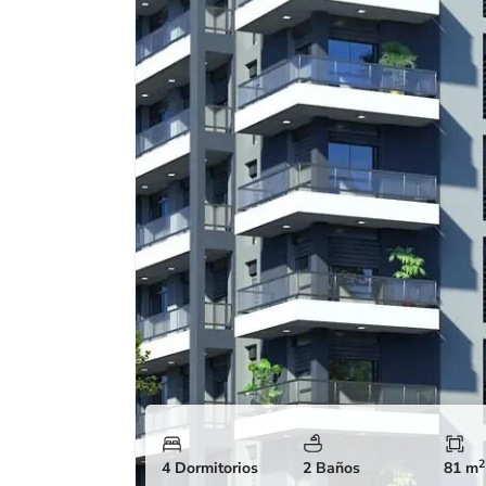
2
4 Dormitorios
2 Baños
81 m