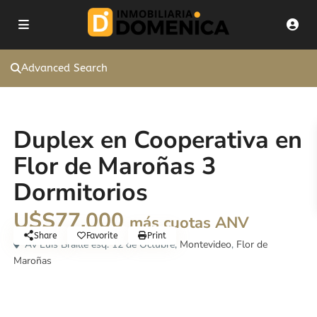
Advanced Search
Venta
Duplex
Duplex en Cooperativa en
Flor de Maroñas 3
Dormitorios
U$S77.000
más cuotas ANV
Share
Favorite
Print
Av Luis Braille esq. 12 de Octubre,
Montevideo
,
Flor de
Maroñas