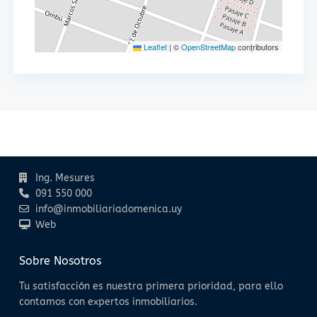
Leaflet
|
©
OpenStreetMap
contributors
Contacto
Ing. Mesures
091 550 000
info@inmobiliariadomenica.uy
Web
Sobre Nosotros
Tu satisfacción es nuestra primera prioridad, para ello
contamos con expertos inmobiliarios.