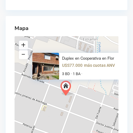
Mapa
Duplex en Cooperativa en Flor
U$S77.000
más cuotas ANV
3 BD
1 BA
·
·