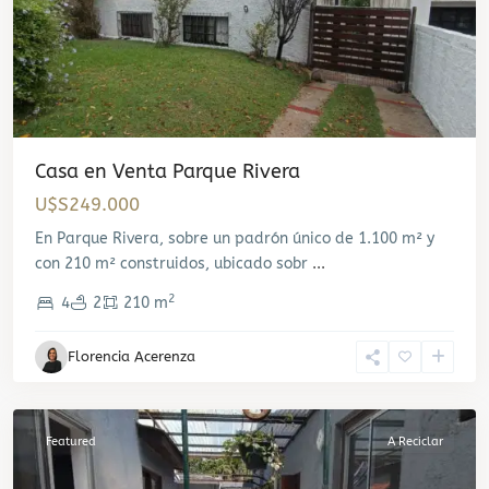
Casa en Venta Parque Rivera
U$S249.000
En Parque Rivera, sobre un padrón único de 1.100 m² y
con 210 m² construidos, ubicado sobr
...
2
4
2
210 m
Florencia Acerenza
Cerro
,
Montevideo
Featured
A Reciclar