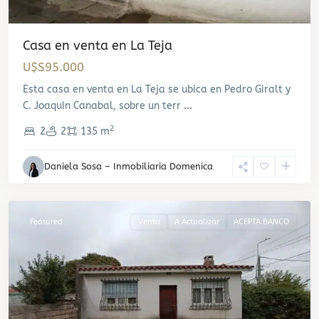
Casa en venta en La Teja
U$S95.000
Esta casa en venta en La Teja se ubica en Pedro Giralt y
C. Joaquín Canabal, sobre un terr
...
2
2
2
135 m
Daniela Sosa – Inmobiliaria Domenica
Nuevo
Paris
Featured
Venta
A Actualizar
ACEPTA BANCO