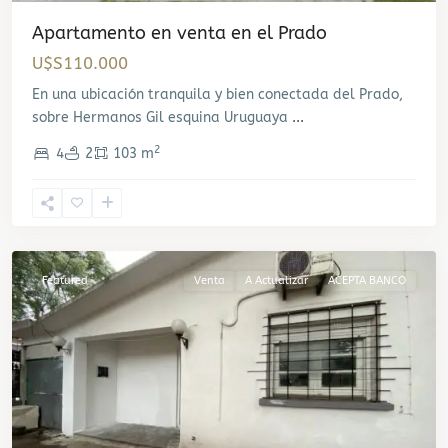
Apartamento en venta en el Prado
U$S110.000
En una ubicación tranquila y bien conectada del Prado,
sobre Hermanos Gil esquina Uruguaya
...
2
4
2
103 m
La
Teja
,
Montevideo
Featured
Venta
A Actualizar
ACEPTA BANCO