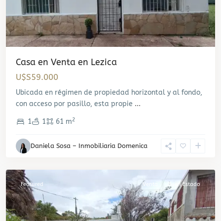
Casa en Venta en Lezica
U$S59.000
Ubicada en régimen de propiedad horizontal y al fondo,
con acceso por pasillo, esta propie
...
2
1
1
61 m
Parque
Daniela Sosa – Inmobiliaria Domenica
Rivera
,
Montevideo
Featured
Venta
Buen Estado