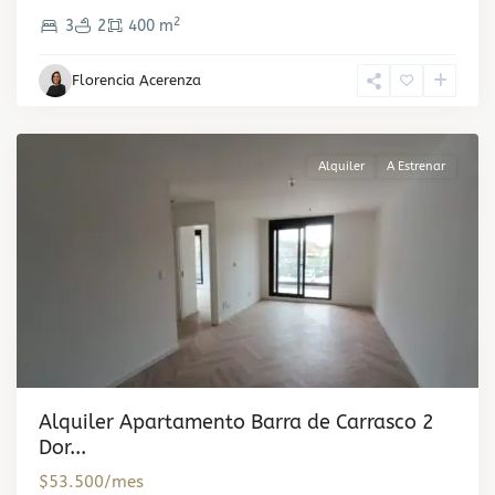
Carrasco
,
2
3
2
400 m
Ciudad
de
Florencia Acerenza
la
Costa
Alquiler
A Estrenar
Alquiler Apartamento Barra de Carrasco 2
Dor...
$53.500/mes
Barra