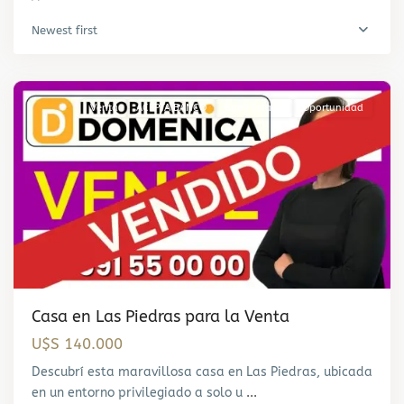
Las
Newest first
Piedras
,
Canelones
Venta
ACEPTA BANCO
Buen Estado
Oportunidad
Casa en Las Piedras para la Venta
U$S 140.000
Barra
de
Descubrí esta maravillosa casa en Las Piedras, ubicada
Carrasco
,
en un entorno privilegiado a solo u
...