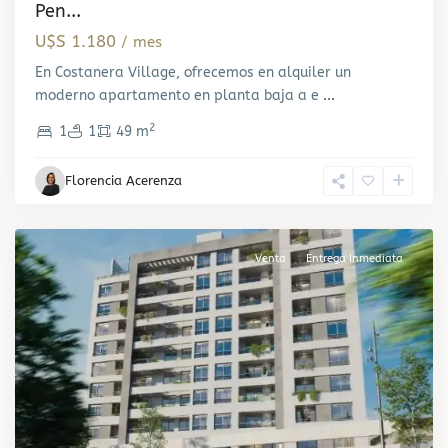
Pen...
U$S 1.180
/ mes
En Costanera Village, ofrecemos en alquiler un
moderno apartamento en planta baja a e
...
2
1
1
49 m
Tres
Florencia Acerenza
Cruces
,
Montevideo
Venta
Entrega Inmediata