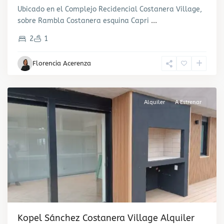
de
Ubicado en el Complejo Recidencial Costanera Village,
Carrasco
,
sobre Rambla Costanera esquina Capri
...
Carrasco
,
2
1
Ciudad
de
Florencia Acerenza
la
Costa
Alquiler
A Estrenar
Kopel Sánchez Costanera Village Alquiler