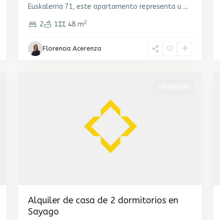
Euskalerria 71, este apartamento representa u
...
2
2
1
48 m
Florencia Acerenza
Sayago
,
1
Montevideo
1
Alquilado
Alquiler de casa de 2 dormitorios en
Sayago