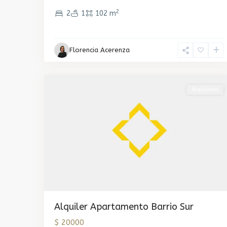
2
2
1
102 m
Barrio
Florencia Acerenza
Sur
,
1
Montevideo
Alquilado
Alquiler Apartamento Barrio Sur
$ 20000