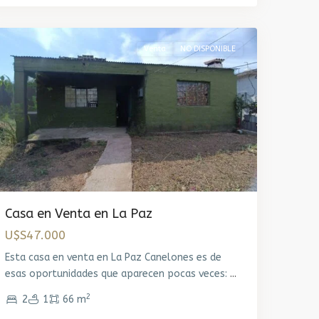
Canelones
Venta
NO DISPONIBLE
Casa en Venta en La Paz
U$S47.000
Esta casa en venta en La Paz Canelones es de
esas oportunidades que aparecen pocas veces:
...
2
2
1
66 m