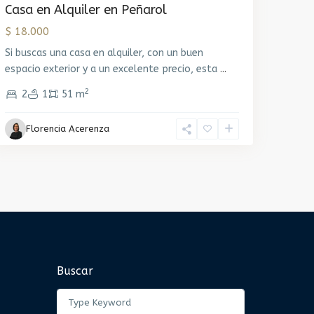
Casa en Alquiler en Peñarol
$ 18.000
Si buscas una casa en alquiler, con un buen
espacio exterior y a un excelente precio, esta
...
2
2
1
51 m
Florencia Acerenza
Buscar
Search
for: