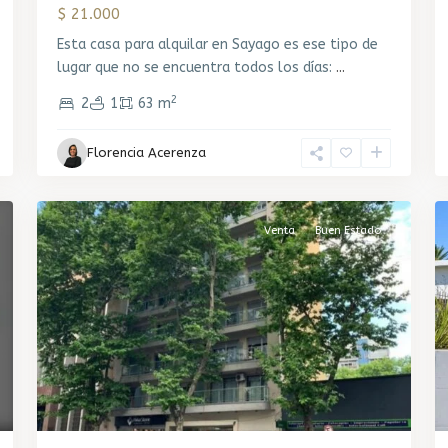
$ 21.000
Esta casa para alquilar en Sayago es ese tipo de
lugar que no se encuentra todos los días:
...
2
2
1
63 m
Florencia Acerenza
Cordón
,
3
Montevideo
1
Venta
Buen Estado