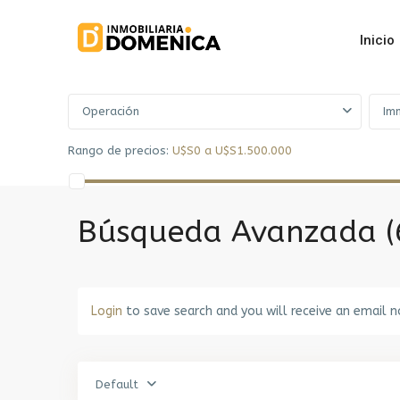
Inicio
Advanced Search
Operación
Im
Rango de precios:
U$S0 a U$S1.500.000
Búsqueda Avanzada (
Login
to save search and you will receive an email n
Default
Prado
,