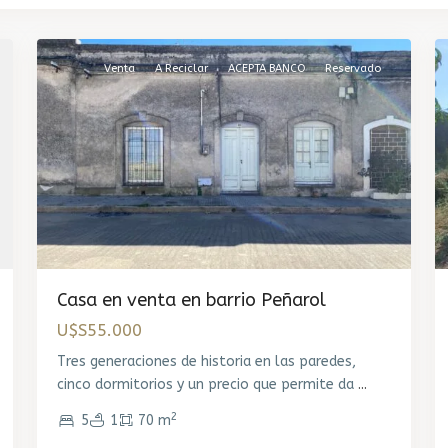
18
Montevideo
10
Venta
A Reciclar
ACEPTA BANCO
Reservado
Casa en venta en barrio Peñarol
U$S55.000
Tres generaciones de historia en las paredes,
cinco dormitorios y un precio que permite da
...
2
5
1
70 m