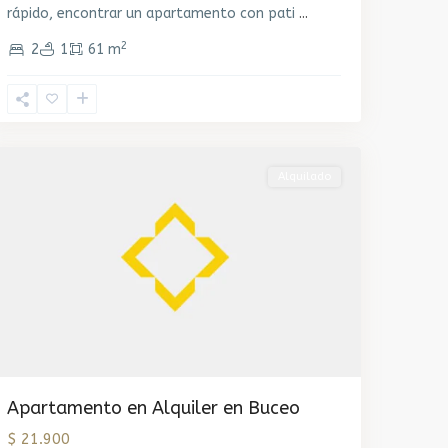
rápido, encontrar un apartamento con pati
...
2
2
1
61 m
Buceo
,
Montevideo
Alquilado
Apartamento en Alquiler en Buceo
$ 21.900