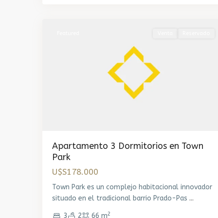
2
Montevideo
Featured
Venta
Reservado
Apartamento 3 Dormitorios en Town
Park
U$S178.000
Town Park es un complejo habitacional innovador
situado en el tradicional barrio Prado-Pas
...
2
3
2
66 m