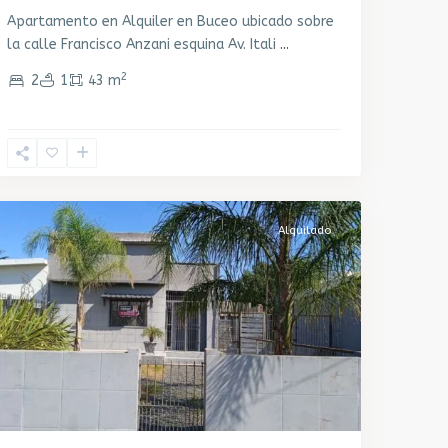
Apartamento en Alquiler en Buceo ubicado sobre
la calle Francisco Anzani esquina Av. Itali
...
2
2
1
43 m
Peñarol
,
Montevideo
Alquilado