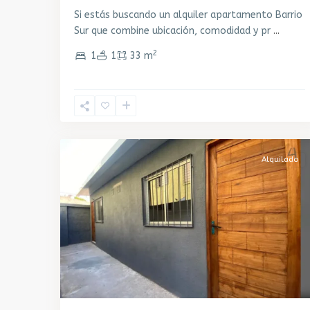
Si estás buscando un alquiler apartamento Barrio
Sur que combine ubicación, comodidad y pr
...
2
1
1
33 m
Cerro
,
2
Montevideo
Alquilado