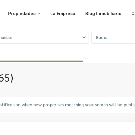
Propiedades
La Empresa
Blog Inmobiliario
C
mueble
Barrio
65)
otification when new properties matching your search will be publi
Peñarol
,