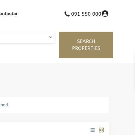
ontactar
091 550 000
SEARCH
PROPERTIES
shed.
La
Paz
,