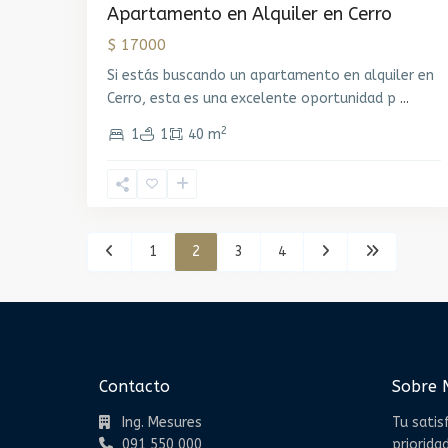
Apartamento en Alquiler en Cerro
$ 17000
Si estás buscando un apartamento en alquiler en
Cerro, esta es una excelente oportunidad p
...
2
1
1
40 m
1
2
3
4
Contacto
Sobre 
Ing. Mesures
Tu satis
091 550 000
priorida